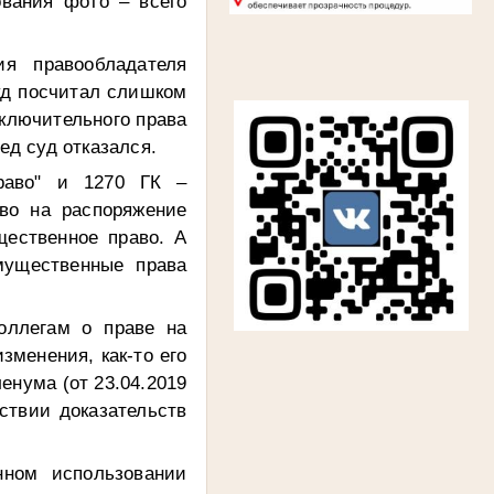
ования фото – всего
я правообладателя
уд посчитал слишком
ключительного права
ед суд отказался.
раво" и 1270 ГК –
аво на распоряжение
щественное право. А
мущественные права
оллегам о праве на
зменения, как-то его
енума (от 23.04.2019
ствии доказательств
нном использовании