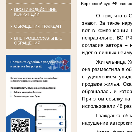
Верховный суд РФ разъяс
ПРОТИВОДЕЙСТВИЕ
КОРРУПЦИИ
О том, что в 
знают. За такое на
ОБРАЩЕНИЯ ГРАЖДАН
вот в компенсации 
неправильно. ВС Р
ВНЕПРОЦЕССУАЛЬНЫЕ
ОБРАЩЕНИЯ
согласия автора – 
идет о личных неим
Жительница Ха
она разместила в о
с удивлением увиде
продаже жилья. Ока
обращалась и котор
При этом ссылку на 
использовали 48 раз
Гражданка обр
нарушение авторских