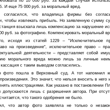
ебовала по 10 000 руб. за каждый случай использ
б. И еще 75 000 руб. за моральный вред.
 согласился, что владелица фирмы без согласи
и, чтобы извлекать прибыль. Но заявленную сумму с
станция взыскала лишь компенсацию за нарушение ис
1500 руб. за фотографию. Компенсировать моральный вр
то, исходя из статей 1229 – "Исключительное п
аво на произведение", исключительное право – пр
ектуальной деятельности – представляет собой иму
цию морального вреда можно лишь за личные неи
 кассация с таким выводом согласились.
р фото пошла в Верховный суд. А тот напомнил к
произведения. Это значит, что нельзя вносить в него и
нять иллюстрациями. Как указано в постановлении Пл
и допускаются лишь с разрешения автора. При отсут
считается, что такого одобрения не было.
л, что автор фото заявляла не только о незако