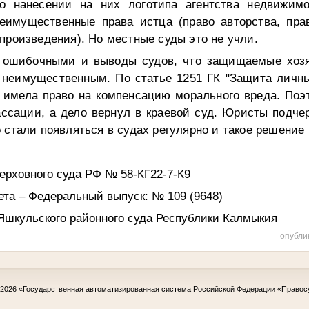
о нанесении на них логотипа агентства недвижимо
имущественные права истца (право авторства, пра
произведения). Но местные суды это не учли.
 ошибочными и выводы судов, что защищаемые хозя
 неимущественным. По статье 1251 ГК "Защита лич
в имела право на компенсацию морального вреда. По
ассации, а дело вернул в краевой суд. Юристы подчер
 стали появляться в судах регулярно и такое решение 
ерховного суда РФ № 58-КГ22-7-К9
ета – Федеральный выпуск: № 109 (9648)
льского районного суда Республики Калмыкия
опубли
-2026
«Государственная автоматизированная система Российской Федерации «Правос