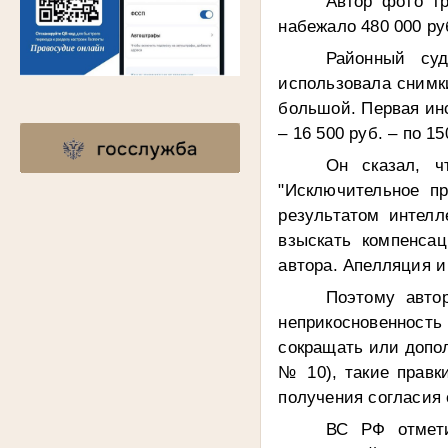
Автор фото тр
набежало 480 000 ру
Районный суд
использовала снимк
большой. Первая ин
– 16 500 руб. – по 
Он сказал, ч
"Исключительное пр
результатом интелл
взыскать компенса
автора. Апелляция и
Поэтому авто
неприкосновенность 
сокращать или допол
№ 10), такие правк
получения согласия 
ВС РФ отмети