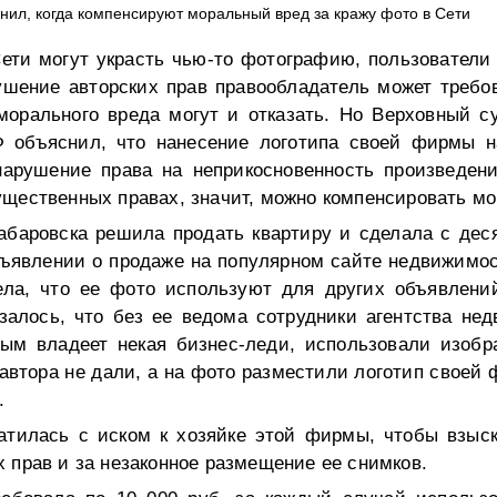
нил, когда компенсируют моральный вред за кражу фото в Сети
Сети могут украсть чью-то фотографию, пользователи
рушение авторских прав правообладатель может требо
морального вреда могут и отказать. Но Верховный су
Ф объяснил, что нанесение логотипа своей фирмы н
нарушение права на неприкосновенность произведени
ущественных правах, значит, можно компенсировать м
баровска решила продать квартиру и сделала с дес
бъявлении о продаже на популярном сайте недвижимос
ла, что ее фото используют для других объявлени
залось, что без ее ведома сотрудники агентства нед
ым владеет некая бизнес-леди, использовали изобр
автора не дали, а на фото разместили логотип своей
.
атилась с иском к хозяйке этой фирмы, чтобы взыс
 прав и за незаконное размещение ее снимков.