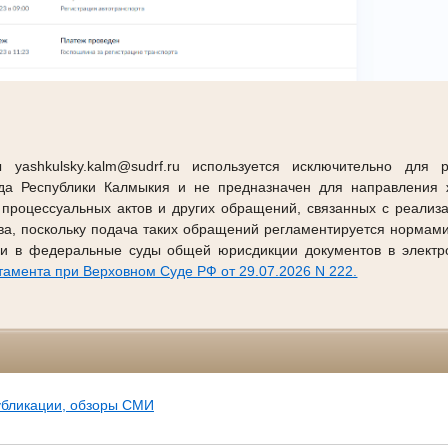
 yashkulsky.kalm@sudrf.ru используется исключительно для 
уда Республики Калмыкия и не предназначен для направления ж
 процессуальных актов и других обращений, связанных с реализ
тва, поскольку подача таких обращений регламентируется нормам
и в федеральные суды общей юрисдикции документов в электр
амента при Верховном Суде РФ от 29.07.2026 N 222.
убликации, обзоры СМИ