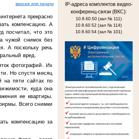
версия для печати
IP-адреса комплектов видео-
конференц-связи (ВКС):
 интернета прекрасно
10.8.60.50 (зал № 111)
вать компенсацию. А
10.8.60.52 (зал № 114)
д посчитал, что это
10.8.60.54 (зал № 101)
а чужой снимок без
я. А поскольку речь
оральный вред.
яток фотографий. Их
ти. Но спустя месяц
й на пяти сайтах по
вижимости, куда она
ажения ее квартиры.
 фирмы. Всего снимки
кать компенсацию за