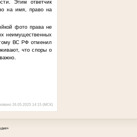
сти. Этим ответчик
во на имя, право на
йкой фото права не
ных неимущественных
этому ВС РФ отменил
кивают, что споры о
важно.
ковано 26.05.2025 14:15 (МСК)
удие»