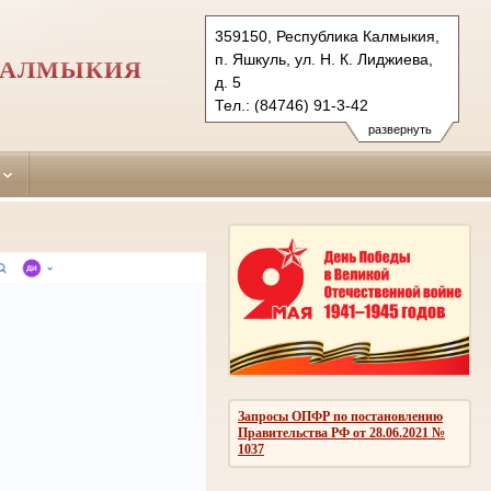
359150, Республика Калмыкия,
п. Яшкуль, ул. Н. К. Лиджиева,
КАЛМЫКИЯ
д. 5
Тел.: (84746) 91-3-42
yashkulsky.kalm@sudrf.ru
развернуть
Запросы ОПФР по постановлению
Правительства РФ от 28.06.2021 №
1037