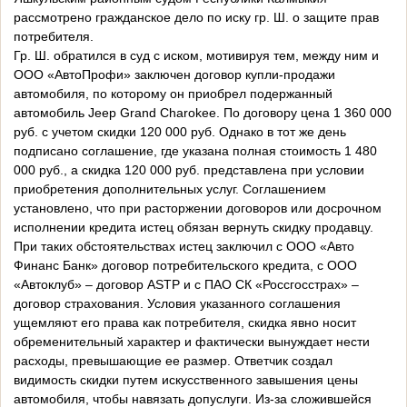
рассмотрено гражданское дело по иску гр. Ш. о защите прав
потребителя.
Гр. Ш. обратился в суд с иском, мотивируя тем, между ним и
ООО «АвтоПрофи» заключен договор купли-продажи
автомобиля, по которому он приобрел подержанный
автомобиль Jeep Grand Charokee. По договору цена 1 360 000
руб. с учетом скидки 120 000 руб. Однако в тот же день
подписано соглашение, где указана полная стоимость 1 480
000 руб., а скидка 120 000 руб. представлена при условии
приобретения дополнительных услуг. Соглашением
установлено, что при расторжении договоров или досрочном
исполнении кредита истец обязан вернуть скидку продавцу.
При таких обстоятельствах истец заключил с ООО «Авто
Финанс Банк» договор потребительского кредита, с ООО
«Автоклуб» – договор ASTP и с ПАО СК «Россгосстрах» –
договор страхования. Условия указанного соглашения
ущемляют его права как потребителя, скидка явно носит
обременительный характер и фактически вынуждает нести
расходы, превышающие ее размер. Ответчик создал
видимость скидки путем искусственного завышения цены
автомобиля, чтобы навязать допуслуги. Из-за сложившейся