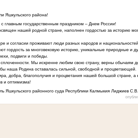
ли Яшкульского района!
 с главным государственным праздником – Днем России!
посвящен нашей родной стране, наполнен гордостью за историю мо
ире и согласии проживают люди разных народов и национальностей
ют гордость за многовековую историю, уникальные природные и дух
пехи, подвиги и победы.
и сплоченности. Мы искренне любим свою страну, верны обычаям д
обы наша Родина оставалась сильной, свободной и процветающей.
ира, добра, благополучия и процветания нашей большой стране, а
ов и оптимизма!
ль Яшкульского районного суда Республики Калмыкия Лиджиев С.В
опубли