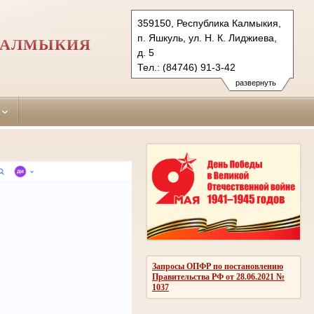
359150, Республика Калмыкия,
п. Яшкуль, ул. Н. К. Лиджиева,
КАЛМЫКИЯ
д. 5
Тел.: (84746) 91-3-42
yashkulsky.kalm@sudrf.ru
развернуть
Запросы ОПФР по постановлению
Правительства РФ от 28.06.2021 №
1037