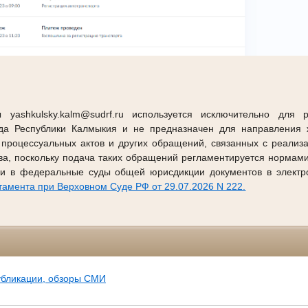
 yashkulsky.kalm@sudrf.ru используется исключительно для 
уда Республики Калмыкия и не предназначен для направления ж
 процессуальных актов и других обращений, связанных с реализ
тва, поскольку подача таких обращений регламентируется нормам
и в федеральные суды общей юрисдикции документов в электр
амента при Верховном Суде РФ от 29.07.2026 N 222.
убликации, обзоры СМИ