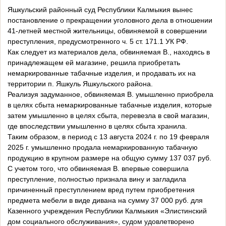
Яшкульский районный суд Республики Калмыкия вынес
постановление о прекращении уголовного дела в отношении
41-летней местной жительницы, обвиняемой в совершении
преступления, предусмотренного ч. 5 ст. 171.1 УК РФ.
Как следует из материалов дела, обвиняемая В., находясь в
принадлежащем ей магазине, решила приобретать
немаркированные табачные изделия, и продавать их на
территории п. Яшкуль Яшкульского района.
Реализуя задуманное, обвиняемая В. умышленно приобрела
в целях сбыта немаркированные табачные изделия, которые
затем умышленно в целях сбыта, перевезла в свой магазин,
где впоследствии умышленно в целях сбыта хранила.
Таким образом, в период с 13 августа 2024 г. по 19 февраля
2025 г. умышленно продала немаркированную табачную
продукцию в крупном размере на общую сумму 137 037 руб.
С учетом того, что обвиняемая В. впервые совершила
преступление, полностью признала вину и загладила
причиненный преступлением вред путем приобретения
предмета мебели в виде дивана на сумму 37 000 руб. для
Казенного учреждения Республики Калмыкия «Элистинский
дом социального обслуживания», судом удовлетворено