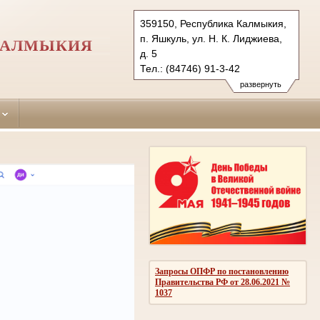
359150, Республика Калмыкия,
п. Яшкуль, ул. Н. К. Лиджиева,
КАЛМЫКИЯ
д. 5
Тел.: (84746) 91-3-42
yashkulsky.kalm@sudrf.ru
развернуть
Запросы ОПФР по постановлению
Правительства РФ от 28.06.2021 №
1037