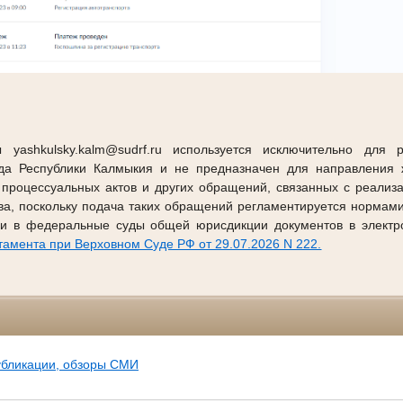
 yashkulsky.kalm@sudrf.ru используется исключительно для 
уда Республики Калмыкия и не предназначен для направления ж
 процессуальных актов и других обращений, связанных с реализ
тва, поскольку подача таких обращений регламентируется нормам
и в федеральные суды общей юрисдикции документов в электр
амента при Верховном Суде РФ от 29.07.2026 N 222.
убликации, обзоры СМИ