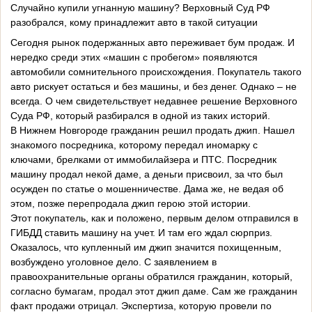
Случайно купили угнанную машину? Верховный Суд РФ
разобрался, кому принадлежит авто в такой ситуации
Сегодня рынок подержанных авто переживает бум продаж. И
нередко среди этих «машин с пробегом» появляются
автомобили сомнительного происхождения. Покупатель такого
авто рискует остаться и без машины, и без денег. Однако – не
всегда. О чем свидетельствует недавнее решение Верховного
Суда РФ, который разбирался в одной из таких историй.
В Нижнем Новгороде гражданин решил продать джип. Нашел
знакомого посредника, которому передал иномарку с
ключами, брелками от иммобилайзера и ПТС. Посредник
машину продал некой даме, а деньги присвоил, за что был
осужден по статье о мошенничестве. Дама же, не ведая об
этом, позже перепродала джип герою этой истории.
Этот покупатель, как и положено, первым делом отправился в
ГИБДД ставить машину на учет. И там его ждал сюрприз.
Оказалось, что купленный им джип значится похищенным,
возбуждено уголовное дело. С заявлением в
правоохранительные органы обратился гражданин, который,
согласно бумагам, продал этот джип даме. Сам же гражданин
факт продажи отрицал. Экспертиза, которую провели по