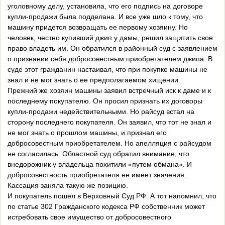
уголовному делу, установила, что его подпись на договоре
купли-продажи была подделана. И все уже шло к тому, что
машину придется возвращать ее первому хозяину. Но
человек, честно купивший джип у дамы, решил защитить свое
право владеть им. Он обратился в районный суд с заявлением
о признании себя добросовестным приобретателем джипа. В
суде этот гражданин настаивал, что при покупке машины не
знал и не мог знать о ее предполагаемом хищении.
Прежний же хозяин машины заявил встречный иск к даме и к
последнему покупателю. Он просил признать их договоры
купли-продажи недействительными. Но райсуд встал на
сторону последнего покупателя. Он заявил, что тот не знал и
не мог знать о прошлом машины, и признал его
добросовестным приобретателем. Но апелляция с райсудом
не согласилась. Областной суд обратил внимание, что
внедорожник у владельца похитили «путем обмана». И
добросовестность приобретателя не имеет значения.
Кассация заняла такую же позицию.
И покупатель пошел в Верховный Суд РФ. А тот напомнил, что
по статье 302 Гражданского кодекса РФ собственник может
истребовать свое имущество от добросовестного