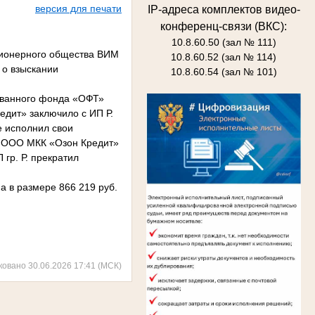
версия для печати
IP-адреса комплектов видео-
конференц-связи (ВКС):
10.8.60.50 (зал № 111)
ционерного общества ВИМ
10.8.60.52 (зал № 114)
 о взыскании
10.8.60.54 (зал № 101)
ованного фонда «ОФТ»
редит» заключило с ИП Р.
е исполнил свои
ь. ООО МКК «Озон Кредит»
гр. Р. прекратил
ма в размере 866 219 руб.
ковано 30.06.2026 17:41 (МСК)