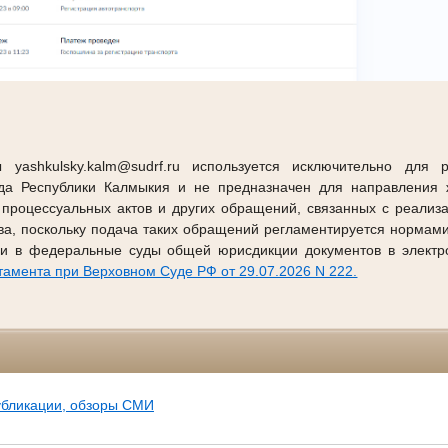
 yashkulsky.kalm@sudrf.ru используется исключительно для 
уда Республики Калмыкия и не предназначен для направления ж
 процессуальных актов и других обращений, связанных с реализ
тва, поскольку подача таких обращений регламентируется нормам
и в федеральные суды общей юрисдикции документов в электр
амента при Верховном Суде РФ от 29.07.2026 N 222.
убликации, обзоры СМИ