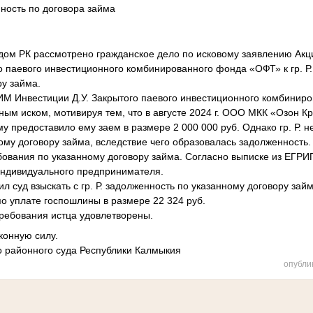
ность по договора займа
дом РК рассмотрено гражданское дело по исковому заявлению Ак
о паевого инвестиционного комбинированного фонда «ОФТ» к гр. Р.
ру займа.
М Инвестиции Д.У. Закрытого паевого инвестиционного комбинир
нным иском, мотивируя тем, что в августе 2024 г. ООО МКК «Озон К
му предоставило ему заем в размере 2 000 000 руб. Однако гр. Р. н
ному договору займа, вследствие чего образовалась задолженност
бования по указанному договору займа. Согласно выписке из ЕГРИП 
 индивидуального предпринимателя.
ил суд взыскать с гр. Р. задолженность по указанному договору зай
 по уплате госпошлины в размере 22 324 руб.
ребования истца удовлетворены.
конную силу.
о районного суда Республики Калмыкия
опубли