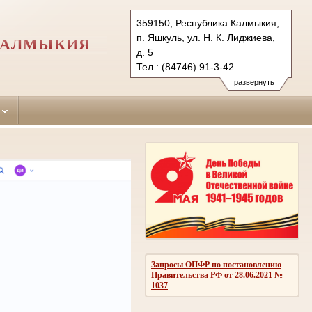
359150, Республика Калмыкия,
п. Яшкуль, ул. Н. К. Лиджиева,
КАЛМЫКИЯ
д. 5
Тел.: (84746) 91-3-42
yashkulsky.kalm@sudrf.ru
развернуть
Запросы ОПФР по постановлению
Правительства РФ от 28.06.2021 №
1037