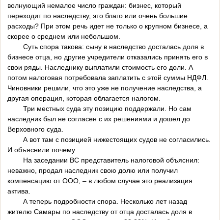
волнующий немалое число граждан: бизнес, который
переходит по наследству, это благо или очень большие
расходы? При этом речь идет не только о крупном бизнесе, а
скорее о среднем или небольшом.
Суть спора такова: сыну в наследство досталась доля в
бизнесе отца, но другие учредители отказались принять его в
свои ряды. Наследнику выплатили стоимость его доли. А
потом налоговая потребовала заплатить с этой суммы НДФЛ.
Чиновники решили, что это уже не получение наследства, а
другая операция, которая облагается налогом.
Три местных суда эту позицию поддержали. Но сам
наследник был не согласен с их решениями и дошел до
Верховного суда.
А вот там с позицией нижестоящих судов не согласились.
И объяснили почему.
На заседании ВС представитель налоговой объяснил:
неважно, продал наследник свою долю или получил
компенсацию от ООО, – в любом случае это реализация
актива.
А теперь подробности спора. Несколько лет назад
жителю Самары по наследству от отца досталась доля в