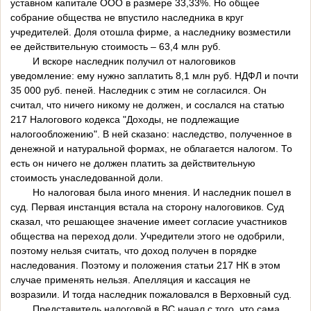
уставном капитале ООО в размере 33,33%. Но общее
собрание общества не впустило наследника в круг
учредителей. Доля отошла фирме, а наследнику возместили
ее действительную стоимость – 63,4 млн руб.
И вскоре наследник получил от налоговиков
уведомление: ему нужно заплатить 8,1 млн руб. НДФЛ и почти
35 000 руб. пеней. Наследник с этим не согласился. Он
считал, что ничего никому не должен, и сослался на статью
217 Налогового кодекса "Доходы, не подлежащие
налогообложению". В ней сказано: наследство, полученное в
денежной и натуральной формах, не облагается налогом. То
есть он ничего не должен платить за действительную
стоимость унаследованной доли.
Но налоговая была иного мнения. И наследник пошел в
суд. Первая инстанция встала на сторону налоговиков. Суд
сказал, что решающее значение имеет согласие участников
общества на переход доли. Учредители этого не одобрили,
поэтому нельзя считать, что доход получен в порядке
наследования. Поэтому и положения статьи 217 НК в этом
случае применять нельзя. Апелляция и кассация не
возразили. И тогда наследник пожаловался в Верховный суд.
Представитель налоговой в ВС начал с того, что сама