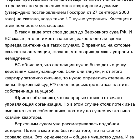
в правилах по управлению многоквартирными домами
(утверждено постановлением Госстроя от 27 сентября 2003
года) не сказано, когда такое ЧП нужно устранить. Кассация с
этим полностью согласилась.
В таком виде этот спор дошел до Верховного суда РФ. И
ВС сказал, что не имеет значения, закреплено ли время
приезда сантехника в таких случаях. В правилах, на которые
ссылается апелляция, сказано, что аварию должны устранить
немедленно.
ВС объяснил, что апелляции нужно было дать оценку
действиям коммунальщиков. Если они тянули, и от этого
квартиру затопило сильнее, то нужно определить степень их
вины. Верховный суд РФ велел пересмотреть отказ платить
собственнице за ущерб.
Юристы объясняют, что за прорыв стояков отвечает
управляющая организация. Но в этом случае стояк потек из-за
вмешательства собственника, поэтому по существу это вина
хозяйки квартиры.
Верховным судом уже рассматривалась подобная
история. Потоп в квартире был из-за того, что на стояке
сорвало кран. Это юридически – общее имущество дома. И за