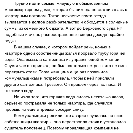
Трудно найти семью, живущую в обыкновенном
многоквартирном доме, которая бы никогда не сталкивалась с
квартирным потопом. Такое несчастье почти всегда
выливается в долгое разбирательство и обходится в солидные
суммы из семейного бюджета. А вот до Верховного суда РФ
подобные и очень распространенные споры доходят крайне
редко.
В нашем случае, о котором пойдет речь, ночью в
квартире одной собственницы жилья прорвало трубу горячей
воды. Она вызвала сантехника из управляющей компании.
Спустя час он приехал, но был настолько нетрезв, что не смог
перекрыть стояк. Тогда женщина еще раз позвонила
коммунальщикам и потребовала, чтобы к ней прислали
другого сантехника. Трезвого. Он пришел через полчаса. И
отключил воду.
Но из-за того, что горячая вода лилась несколько часов,
серьезно пострадала не только квартира, где случился
прорыв, но еще и трешка соседей снизу.
Коммунальщики решили, что авария случилась по вине
собственницы квартиры: она перестроила стояк и установила
сушитель полотенец. Поэтому управляющая компания не