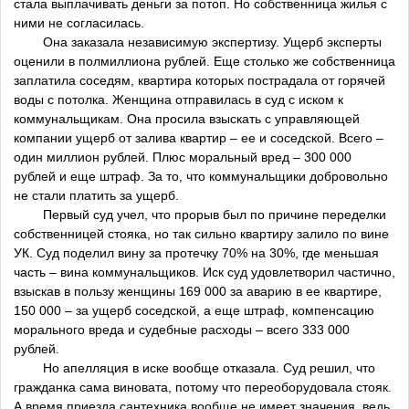
стала выплачивать деньги за потоп. Но собственница жилья с
ними не согласилась.
Она заказала независимую экспертизу. Ущерб эксперты
оценили в полмиллиона рублей. Еще столько же собственница
заплатила соседям, квартира которых пострадала от горячей
воды с потолка. Женщина отправилась в суд с иском к
коммунальщикам. Она просила взыскать с управляющей
компании ущерб от залива квартир – ее и соседской. Всего –
один миллион рублей. Плюс моральный вред – 300 000
рублей и еще штраф. За то, что коммунальщики добровольно
не стали платить за ущерб.
Первый суд учел, что прорыв был по причине переделки
собственницей стояка, но так сильно квартиру залило по вине
УК. Суд поделил вину за протечку 70% на 30%, где меньшая
часть – вина коммунальщиков. Иск суд удовлетворил частично,
взыскав в пользу женщины 169 000 за аварию в ее квартире,
150 000 – за ущерб соседской, а еще штраф, компенсацию
морального вреда и судебные расходы – всего 333 000
рублей.
Но апелляция в иске вообще отказала. Суд решил, что
гражданка сама виновата, потому что переоборудовала стояк.
А время приезда сантехника вообще не имеет значения, ведь