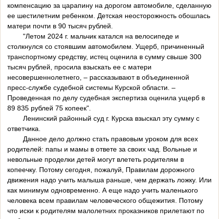
компенсацию за царапину на дорогом автомобиле, сделанную
ее шестилетним ребенком. Детская неосторожность обошлась
матери почти в 90 тысяч рублей.
"Летом 2024 г. мальчик катался на велосипеде и
столкнулся со стоявшим автомобилем. Ущерб, причиненный
транспортному средству, истец оценила в сумму свыше 300
тысяч рублей, просила взыскать ее с матери
несовершеннолетнего, – рассказывают в объединенной
пресс-службе судебной системы Курской области. –
Проведенная по делу судебная экспертиза оценила ущерб в
89 835 рублей 75 копеек".
Ленинский районный суд г. Курска взыскал эту сумму с
ответчика.
Данное дело должно стать правовым уроком для всех
родителей: папы и мамы в ответе за своих чад. Вольные и
невольные проделки детей могут влететь родителям в
копеечку. Потому сегодня, пожалуй, Правилам дорожного
движения надо учить малыша раньше, чем держать ложку. Или
как минимум одновременно. А еще надо учить маленького
человека всем правилам человеческого общежития. Потому
что иски к родителям малолетних проказников прилетают по