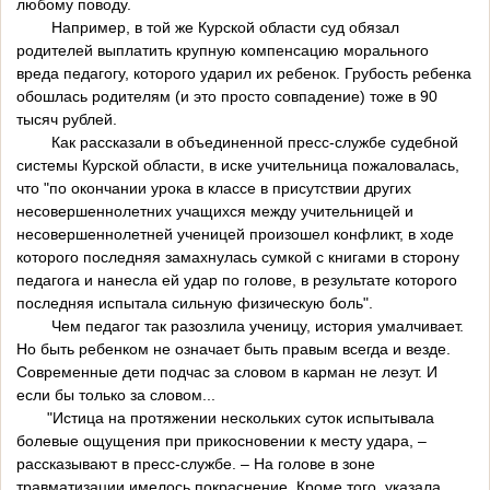
любому поводу.
Например, в той же Курской области суд обязал
родителей выплатить крупную компенсацию морального
вреда педагогу, которого ударил их ребенок. Грубость ребенка
обошлась родителям (и это просто совпадение) тоже в 90
тысяч рублей.
Как рассказали в объединенной пресс-службе судебной
системы Курской области, в иске учительница пожаловалась,
что "по окончании урока в классе в присутствии других
несовершеннолетних учащихся между учительницей и
несовершеннолетней ученицей произошел конфликт, в ходе
которого последняя замахнулась сумкой с книгами в сторону
педагога и нанесла ей удар по голове, в результате которого
последняя испытала сильную физическую боль".
Чем педагог так разозлила ученицу, история умалчивает.
Но быть ребенком не означает быть правым всегда и везде.
Современные дети подчас за словом в карман не лезут. И
если бы только за словом...
"Истица на протяжении нескольких суток испытывала
болевые ощущения при прикосновении к месту удара, –
рассказывают в пресс-службе. – На голове в зоне
травматизации имелось покраснение. Кроме того, указала