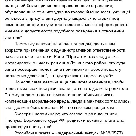
истица, ей были причинены нравственные страдания,
обусловленные тем, что удар по голове был нанесен ученицей
ее класса в присутствии других учащихся, что ставит под
сомнение авторитет учителя в классе и может сформировать
мнение о допустимости подобного поведения в отношении
учителя".
Поскольку девочка не является лицом, достигшим
возраста привлечения к административной ответственности,
наказывать ее не стали. Рано. "При этом, как следует из
мотивировочной части решения Ленинского районного суда,
вина несовершеннолетней в причинении побоев педагогу
полностью доказана", – подчеркивают в пресс-службе.
Но если сама девочка еще слишком маленькая, чтобы
отвечать за свои поступки, значит, отвечать должны родители.
Потому педагог подала к маме и папе обидчицы иск о
компенсации морального вреда. Люди в мантиях согласились:
счет должен быть оплачен. И – по высоким расценкам.
Эксперты напоминают, что согласно разъяснениям
Пленума Верховного суда РФ, родители должны платить за
правонарушения детей.
Российская газета – Федеральный выпуск: №38(9577)