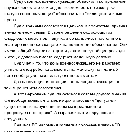
Суду свой иск военнослужащий объяснил так: признание
внучки членом его семьи дает возможность по закону "О
статусе военнослужащих" обеспечить ее "жилищные и иные
права".
Суд с военным согласился целиком и полностью, признав
внучку членом семьи. В своем решении суд исходил из
следующих моментов – внучка и ее мать живут постоянно в
квартире военнослужащего и на полном его обеспечении. Они
имеют общий бюджет с отцом и дедом, несут общие расходы,
и отец с дочерью вместе содержат маленькую девочку.
Суд учел и то, что дочь военнослужащего не работает,
учится, а отец ребенка алименты на малышку не платит. У
него вообще уже накопился долг по алиментам.
Две следующие инстанции – апелляция и кассация, с
таким решением согласились.
А вот Верховный суд РФ оказался совсем другого мнения.
Он вообще заявил, что апелляция и кассация "допустили
существенные нарушения норм материального и
процессуального права". А выразились эти нарушения в
следующем.
Сначала ВС напомнил коллегам положения закона "О
статусе военнослужащих".