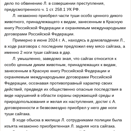
дело по обвинению Л. в совершении преступления,
предусмотренного ч. 1 ст. 258.1 УК РФ.
Л. незаконно приобрел части туши особо ценного дикого
животного, принадлежащего к видам, занесенным в Красную
книгу Российской Федерации и охраняемым международными
договорами Российской Федерации.
Примерно в июне 2024 г. А., находясь в домовладении Л.,
в ходе разговора с последним предложил ему мясо сайгака, а
именно 2 ноги туши сайгака в дар.
Л. умышленно, заведомо зная, что сайгак относится к
особо ценным диким животным, принадлежащих к видам,
занесенным в Красную книгу Российской Федерации и
охраняемым международными договорами Российской
Федерации, осознавая противоправный характер своих
действий, предвидя их общественно опасные последствия в
виде нарушений в области охраны окружающей среды и
природопользования и желая их наступления, достиг с А.
договоренности и безвозмездно приобрел у него две ноги
туши сайгака.
В ходе обыска в жилище Л. сотрудниками полиции была
изъята незаконно приобретенная Л. задняя нога сайгака.