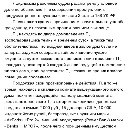
Яшкульским районным судом рассмотрено уголовное
дело по обвинению П. в совершении преступления,
предусмотренного пунктом «а» части 3 статьи 158 УК РФ.
П. совершил кражу с причинением значительного ущерба
гражданину, с незаконным проникновением в жилище.
П., находясь во дворе домовладения Т.,
воспользовавшись темным временем суток, а также тем
обстоятельством, что входная дверь в жилой дом была не
заперта, задумал совершить тайное хищение чужого
имущества путем незаконного проникновения в жилище. П.,
находясь у незапертой входной двери, ведущей в помещение
жилого дома, принадлежащего Т., незаконно проник в жилое
помещение последнего.
Продолжая свои противоправные действия, П. в то же
время, находясь в спальной комнате вышеуказанного жилого
дома, похитил находящийся на полу спальной комнаты
рюкзак потерпевшего Т., в котором находились денежные
средства в сумме 2 000 руб., 15 долларов США, 10 000
индонезийских рупий, беспроводные наушники марки
«AirPods» «Pro 2», внешний аккумулятор (Power Bank) марки
«Benks» «MPO7», после чего с похищенным имуществом