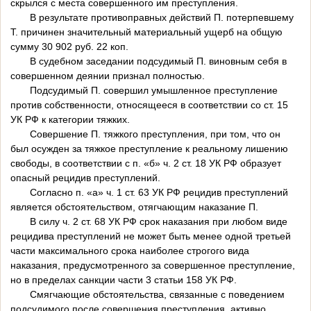
скрылся с места совершенного им преступления.
В результате противоправных действий П. потерпевшему
Т. причинен значительный материальный ущерб на общую
сумму 30 902 руб. 22 коп.
В судебном заседании подсудимый П. виновным себя в
совершенном деянии признал полностью.
Подсудимый П. совершил умышленное преступление
против собственности, относящееся в соответствии со ст. 15
УК РФ к категории тяжких.
Совершение П. тяжкого преступления, при том, что он
был осужден за тяжкое преступление к реальному лишению
свободы, в соответствии с п. «б» ч. 2 ст. 18 УК РФ образует
опасный рецидив преступлений.
Согласно п. «а» ч. 1 ст. 63 УК РФ рецидив преступлений
является обстоятельством, отягчающим наказание П.
В силу ч. 2 ст. 68 УК РФ срок наказания при любом виде
рецидива преступлений не может быть менее одной третьей
части максимального срока наиболее строгого вида
наказания, предусмотренного за совершенное преступление,
но в пределах санкции части 3 статьи 158 УК РФ.
Смягчающие обстоятельства, связанные с поведением
подсудимого после совершения преступления, активно