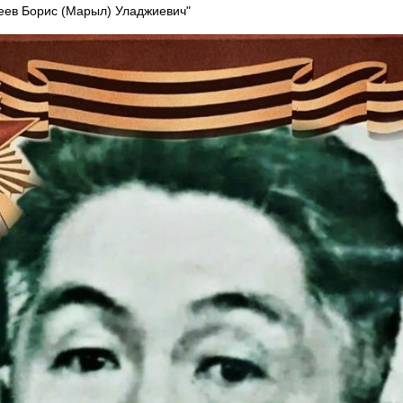
еев Борис (Марыл) Уладжиевич"