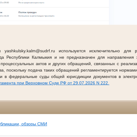
 yashkulsky.kalm@sudrf.ru используется исключительно для 
уда Республики Калмыкия и не предназначен для направления ж
 процессуальных актов и других обращений, связанных с реализ
тва, поскольку подача таких обращений регламентируется нормам
и в федеральные суды общей юрисдикции документов в электр
амента при Верховном Суде РФ от 29.07.2026 N 222.
убликации, обзоры СМИ