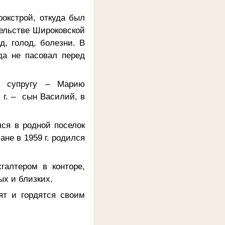
окстрой, откуда был
тельстве Широковской
, голод, болезни. В
да не пасовал перед
ю супругу – Марию
3 г. – сын Василий, в
лся в родной поселок
не в 1959 г. родился
галтером в конторе,
ых и близких.
ят и гордятся своим