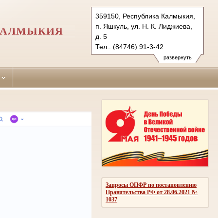
359150, Республика Калмыкия,
п. Яшкуль, ул. Н. К. Лиджиева,
КАЛМЫКИЯ
д. 5
Тел.: (84746) 91-3-42
yashkulsky.kalm@sudrf.ru
развернуть
Запросы ОПФР по постановлению
Правительства РФ от 28.06.2021 №
1037