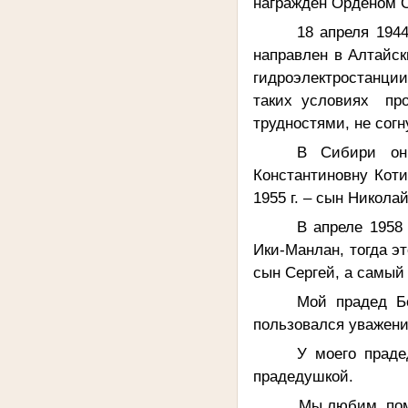
награжден Орденом О
18 апреля 194
направлен в Алтайск
гидроэлектростанци
таких условиях про
трудностями, не согн
В Сибири он
Константиновну Котие
1955 г. – сын Николай
В апреле 1958
Ики-Манлан, тогда э
сын Сергей, а самый 
Мой прадед Бо
пользовался уважени
У моего праде
прадедушкой.
Мы любим, помни