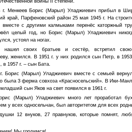
течественной войны II степени.
4 г. Менкеев Борис (Марыл) Уладжиевич прибыл в Шир
ий край, Парфеновский район 25 мая 1945 г. На строи
и вместе с другими калмыками перенёс каторжный труд
вёл целый год, но Борис (Марыл) Уладжиевич никог
улся, устоял на ногах.
 нашел своих братьев и сестёр, встретил сво
ву, женился. В 1951 г. у них родился сын Петр, в 195
, в 1957 г. – сын Бата.
 г. Борис (Марыл) Уладжиевич вместе с семьей верну
то была 3 ферма совхоза «Красносельский». В Ики-Манла
младший сын Яков на свет появился в 1961 г.
рис (Марыл) Уладжиевич много лет проработал бух
ем у всех односельчан, был авторитетом для всех родн
душки 12 внуков, 27 правнуков, которые помнят, люб
м! Мы гордимся!