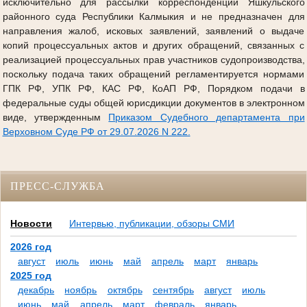
исключительно для рассылки корреспонденции Яшкульского
районного суда Республики Калмыкия и не предназначен для
направления жалоб, исковых заявлений, заявлений о выдаче
копий процессуальных актов и других обращений, связанных с
реализацией процессуальных прав участников судопроизводства,
поскольку подача таких обращений регламентируется нормами
ГПК РФ, УПК РФ, КАС РФ, КоАП РФ, Порядком подачи в
федеральные суды общей юрисдикции документов в электронном
виде, утвержденным
Приказом Судебного департамента при
Верховном Суде РФ от 29.07.2026 N 222.
ПРЕСС-СЛУЖБА
Новости
Интервью, публикации, обзоры СМИ
2026 год
август
июль
июнь
май
апрель
март
январь
2025 год
декабрь
ноябрь
октябрь
сентябрь
август
июль
июнь
май
апрель
март
февраль
январь