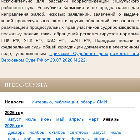
исключительно для рассылки корреспонденции Яшкульского
районного суда Республики Калмыкия и не предназначен для
направления жалоб, исковых заявлений, заявлений о выдаче
копий процессуальных актов и других обращений, связанных с
реализацией процессуальных прав участников судопроизводства,
поскольку подача таких обращений регламентируется нормами
ГПК РФ, УПК РФ, КАС РФ, КоАП РФ, Порядком подачи в
федеральные суды общей юрисдикции документов в электронном
виде, утвержденным
Приказом Судебного департамента при
Верховном Суде РФ от 29.07.2026 N 222.
ПРЕСС-СЛУЖБА
Новости
Интервью, публикации, обзоры СМИ
2026 год
август
июль
июнь
май
апрель
март
январь
2025 год
декабрь
ноябрь
октябрь
сентябрь
август
июль
июнь
май
апрель
март
февраль
январь