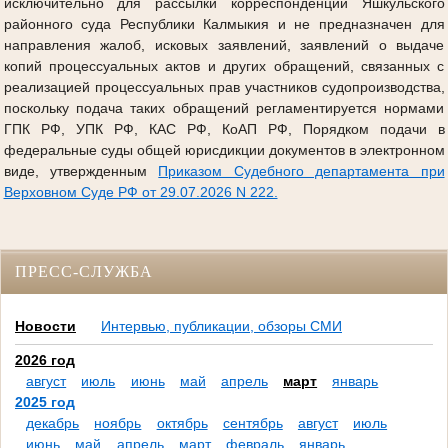
исключительно для рассылки корреспонденции Яшкульского
районного суда Республики Калмыкия и не предназначен для
направления жалоб, исковых заявлений, заявлений о выдаче
копий процессуальных актов и других обращений, связанных с
реализацией процессуальных прав участников судопроизводства,
поскольку подача таких обращений регламентируется нормами
ГПК РФ, УПК РФ, КАС РФ, КоАП РФ, Порядком подачи в
федеральные суды общей юрисдикции документов в электронном
виде, утвержденным
Приказом Судебного департамента при
Верховном Суде РФ от 29.07.2026 N 222.
ПРЕСС-СЛУЖБА
Новости
Интервью, публикации, обзоры СМИ
2026 год
август
июль
июнь
май
апрель
март
январь
2025 год
декабрь
ноябрь
октябрь
сентябрь
август
июль
июнь
май
апрель
март
февраль
январь