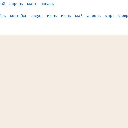
май
апрель
март
январь
брь
сентябрь
август
июль
июнь
май
апрель
март
февр