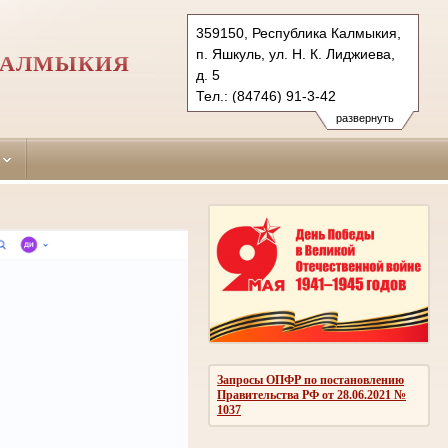
359150, Республика Калмыкия,
п. Яшкуль, ул. Н. К. Лиджиева,
КАЛМЫКИЯ
д. 5
Тел.: (84746) 91-3-42
yashkulsky.kalm@sudrf.ru
развернуть
Запросы ОПФР по постановлению
Правительства РФ от 28.06.2021 №
1037