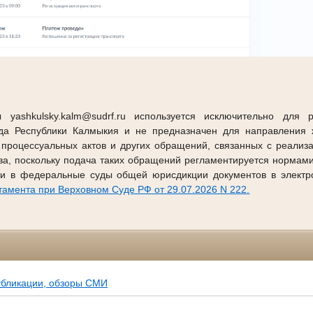
 yashkulsky.kalm@sudrf.ru используется исключительно для 
уда Республики Калмыкия и не предназначен для направления ж
 процессуальных актов и других обращений, связанных с реализ
тва, поскольку подача таких обращений регламентируется нормам
и в федеральные суды общей юрисдикции документов в электр
амента при Верховном Суде РФ от 29.07.2026 N 222.
убликации, обзоры СМИ